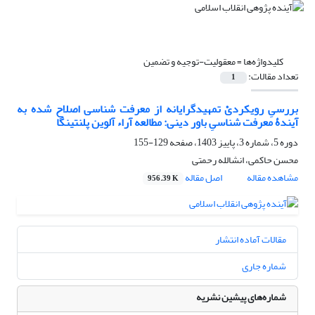
کلیدواژه‌ها =
معقولیت-توجیه و تضمین
تعداد مقالات:
1
بررسیِ رویکردیْ تمهیدگرایانه از معرفت شناسی اصلاح شده به
آیندۀ معرفت شناسیِ باور دینی: مطالعه آراء آلوین پلنتینگا
دوره 5، شماره 3، پاییز 1403، صفحه
129-155
محسن حاکمی، انشالله رحمتی
مشاهده مقاله
اصل مقاله
956.39 K
مقالات آماده انتشار
شماره جاری
شماره‌های پیشین نشریه