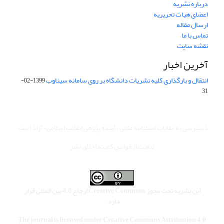
درباره نشریه
اعضای هیات تحریریه
ارسال مقاله
تماس با ما
نقشه سایت
آخرین اخبار
انتقال و بارگذاری کلیه نشریات دانشگاه بر روی سامانه سیناوب
1399-02-
31
دسترسی به مقالات فصلنامه علمی «آینده پژوهی انقلاب اسلامی» آزاد است.
تبعیت از قوانین کمیته اخلاق نشر
این نشریه تحت مجوز Creative Commons ارجاع 4.0 بین المللی قرار
دارد.
The journal is licensed under Creative Commons Attribution 4.0