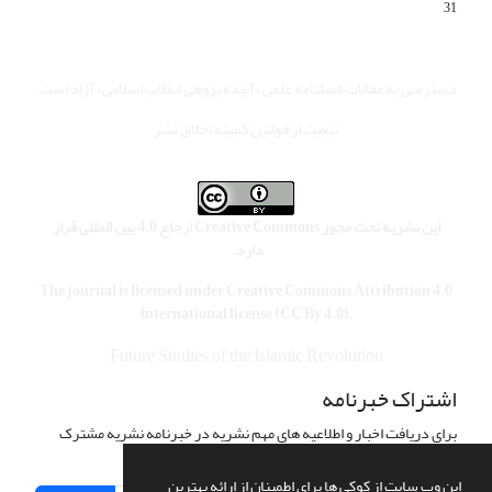
31
دسترسی به مقالات فصلنامه علمی «آینده پژوهی انقلاب اسلامی» آزاد است.
تبعیت از قوانین کمیته اخلاق نشر
این نشریه تحت مجوز Creative Commons ارجاع 4.0 بین المللی قرار
دارد.
The journal is licensed under Creative Commons Attribution 4.0
International license (CC By 4.0).
Future Studies of the Islamic Revolution
اشتراک خبرنامه
برای دریافت اخبار و اطلاعیه های مهم نشریه در خبرنامه نشریه مشترک
شوید.
این وب سایت از کوکی ها برای اطمینان از ارائه بهترین