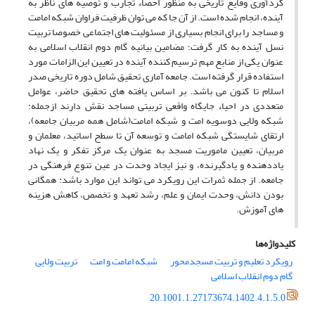
گردآوری وقایع تاریخی به منظور احصاء تجارب و توصیه های ناظر به
آینده، انجام شده است. از آن جا که می توان ظرفیت فراوان شبکه امامت
و مساجد را برای انجام بسیاری از مسئولیت های اجتماعی خصوصا تربیت
نسل آینده به کار گرفت؛ مضامین بیانیه گام دوم انقلاب اسلامی به
عنوان یکی از منابع مهم ترسیم کننده آینده در تعیین این الزامات مورد
استفاده قرار گرفته است. جامعه آماری تحقیق شامل دوره تاریخی صدر
اسلام تا کنون می باشد. بر اساس یافته های تحقیق حاضر، عوامل
متعددی در احیاء جایگاه واقعی تربیتی مساجد نقش دارند ازجمله:
شبکه ولایی دوسویه امت و شبکه امامت(شامل همه مربیان جامعه)،
ارتقای شایستگی شبکه امامت و توسعه آن تا سطح اساتید، معلمان و
مربیان، تعیین ماموریت مسجد به عنوان یک مرکز تفکر و یک نهاد
یاددهنده و یادگیرنده، و نیز ایجاد وحدت در عین تنوع فرهنگی در
جامعه. از جمله ثمرات این رویکرد می تواند این موارد باشد: همگانی
بودن دانش، وحدت ایمان و علم، رشد تعهد و تخصص، کاهش هزینه
های آموزش.
کلیدواژه‌ها
رویکرد تعلیم و تربیت مسجدمحور
شبکه امامت و امت
تربیت ولایی
گام دوم انقلاب اسلامی
20.1001.1.27173674.1402.4.1.5.0