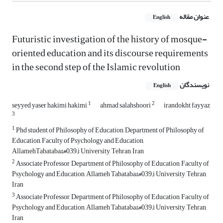
عنوان مقاله
English
Futuristic investigation of the history of mosque-
oriented education and its discourse requirements
in the second step of the Islamic revolution
نویسندگان
English
1
2
seyyed yaser hakimi hakimi
ahmad salahshoori
irandokht fayyaz
3
1
Phd student of Philosophy of Education, Department of Philosophy of
Education, Faculty of Psychology and Education,
AllamehTabataba&#039;i University, Tehran, Iran
2
Associate Professor, Department of Philosophy of Education, Faculty of
Psychology and Education, Allameh Tabataba&#039;i University, Tehran,
Iran
3
Associate Professor, Department of Philosophy of Education, Faculty of
Psychology and Education, Allameh Tabataba&#039;i University, Tehran,
Iran