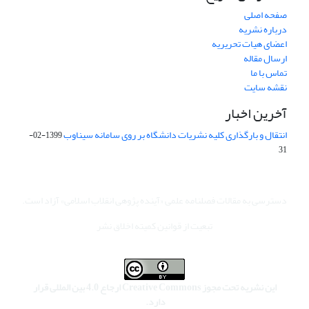
صفحه اصلی
درباره نشریه
اعضای هیات تحریریه
ارسال مقاله
تماس با ما
نقشه سایت
آخرین اخبار
انتقال و بارگذاری کلیه نشریات دانشگاه بر روی سامانه سیناوب
1399-02-
31
دسترسی به مقالات فصلنامه علمی «آینده پژوهی انقلاب اسلامی» آزاد است.
تبعیت از قوانین کمیته اخلاق نشر
این نشریه تحت مجوز Creative Commons ارجاع 4.0 بین المللی قرار
دارد.