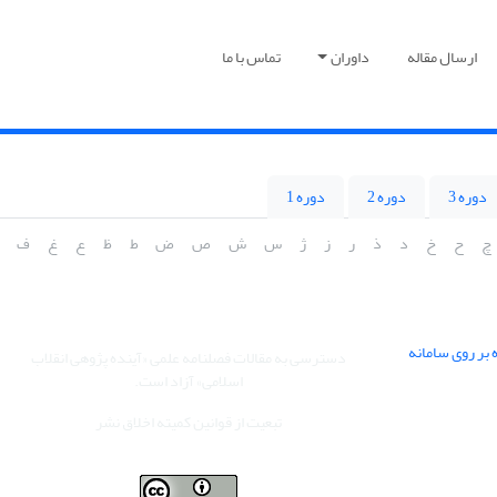
ارسال مقاله
داوران
تماس با ما
دوره 3
دوره 2
دوره 1
چ
ح
خ
د
ذ
ر
ز
ژ
س
ش
ص
ض
ط
ظ
ع
غ
ف
 بر روی سامانه
دسترسی به مقالات فصلنامه علمی «آینده پژوهی انقلاب
اسلامی» آزاد است.
تبعیت از قوانین کمیته اخلاق نشر