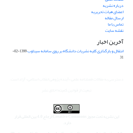
درباره نشریه
اعضای هیات تحریریه
ارسال مقاله
تماس با ما
نقشه سایت
آخرین اخبار
انتقال و بارگذاری کلیه نشریات دانشگاه بر روی سامانه سیناوب
1399-02-
31
دسترسی به مقالات فصلنامه علمی «آینده پژوهی انقلاب اسلامی» آزاد است.
تبعیت از قوانین کمیته اخلاق نشر
این نشریه تحت مجوز Creative Commons ارجاع 4.0 بین المللی قرار
دارد.