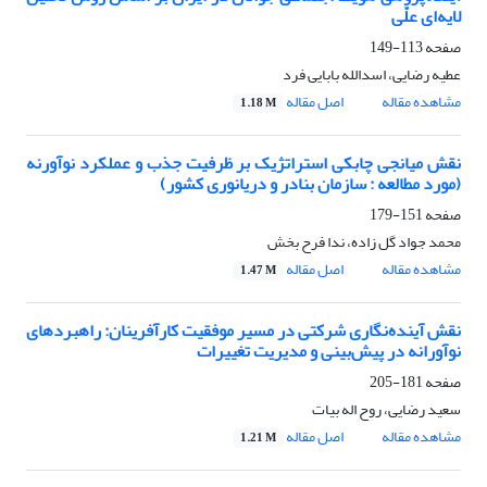
لایه‌ای علّی
صفحه
113-149
عطیه رضایی، اسدالله بابایی فرد
مشاهده مقاله
اصل مقاله
1.18 M
نقش میانجی چابکی استراتژیک بر ظرفیت جذب و عملکرد نوآورنه
(مورد مطالعه : سازمان بنادر و دریانوری کشور)
صفحه
151-179
محمد جواد گل زاده، ندا فرح بخش
مشاهده مقاله
اصل مقاله
1.47 M
نقش آینده‌نگاری شرکتی در مسیر موفقیت کارآفرینان: راهبردهای
نوآورانه در پیش‌بینی و مدیریت تغییرات
صفحه
181-205
سعید رضایی، روح اله بیات
مشاهده مقاله
اصل مقاله
1.21 M